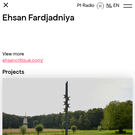
⨯
P1 Radio
NL
EN
Ehsan Fardjadniya
View more
ehsancritique.com/
Projects