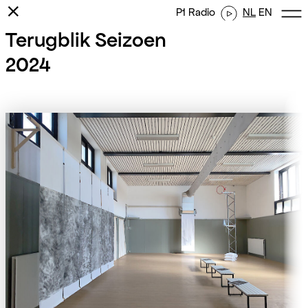
⨯
P1 Radio
NL
EN
Terugblik Seizoen
2024